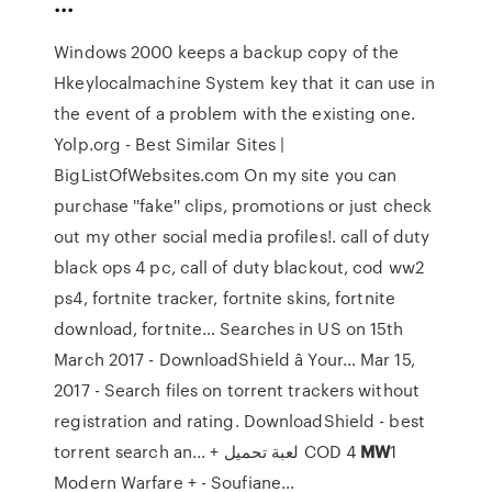
...
Windows 2000 keeps a backup copy of the
Hkeylocalmachine System key that it can use in
the event of a problem with the existing one.
Yolp.org - Best Similar Sites |
BigListOfWebsites.com
On my site you can
purchase ''fake'' clips, promotions or just check
out my other social media profiles!. call of duty
black ops 4 pc, call of duty blackout, cod ww2
ps4, fortnite tracker, fortnite skins, fortnite
download, fortnite…
Searches in US on 15th
March 2017 - DownloadShield â Your…
Mar 15,
2017 - Search files on torrent trackers without
registration and rating. DownloadShield - best
torrent search an...
+ لعبة تحميل COD 4
MW
1
Modern Warfare + - Soufiane…