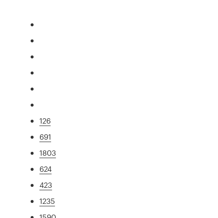
126
691
1803
624
423
1235
1590