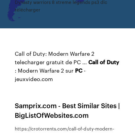
Dynasty warriors 8 xtreme legends ps3 dlc
télécharger
Call of Duty: Modern Warfare 2
telecharger gratuit de PC ...
Call
of
Duty
: Modern Warfare 2 sur
PC
-
jeuxvideo.com
Samprix.com - Best Similar Sites |
BigListOfWebsites.com
https://crotorrents.com/call-of-duty-modern-