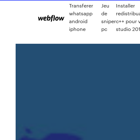
Transferer
Jeu
Installer
whatsapp
de
redistribu
android
sniper
c++ pour v
iphone
pc
studio 20