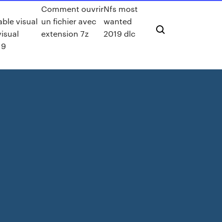
Comment ouvrir
Nfs most
able visual
un fichier avec
wanted
isual
extension 7z
2019 dlc
19